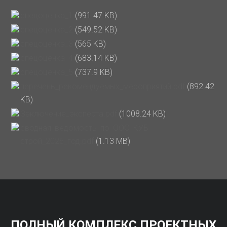
спецоценка_1
(991.47 KB)
спецоценка_2
(549.52 KB)
спецоценка_3
(565 KB)
спецоценка_4
(683.14 KB)
спецоценка_5
(737.9 KB)
перечень_рекомендуемых_мероприятий.pdf
(892.42
KB)
Заключение_эксперта.pdf
(1008.24 KB)
сводная_ведомость_по_ООО_КУБ-
строй_2026_год.pdf
(1.13 MB)
ПОЛНЫЙ КОМПЛЕКС ПРОЕКТНЫХ